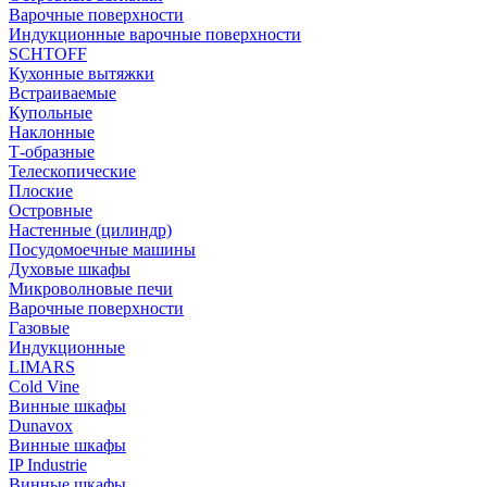
Варочные поверхности
Индукционные варочные поверхности
SCHTOFF
Кухонные вытяжки
Встраиваемые
Купольные
Наклонные
Т-образные
Телескопические
Плоские
Островные
Настенные (цилиндр)
Посудомоечные машины
Духовые шкафы
Микроволновые печи
Варочные поверхности
Газовые
Индукционные
LIMARS
Cold Vine
Винные шкафы
Dunavox
Винные шкафы
IP Industrie
Винные шкафы