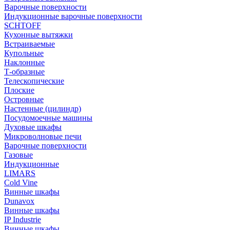
Варочные поверхности
Индукционные варочные поверхности
SCHTOFF
Кухонные вытяжки
Встраиваемые
Купольные
Наклонные
Т-образные
Телескопические
Плоские
Островные
Настенные (цилиндр)
Посудомоечные машины
Духовые шкафы
Микроволновые печи
Варочные поверхности
Газовые
Индукционные
LIMARS
Cold Vine
Винные шкафы
Dunavox
Винные шкафы
IP Industrie
Винные шкафы