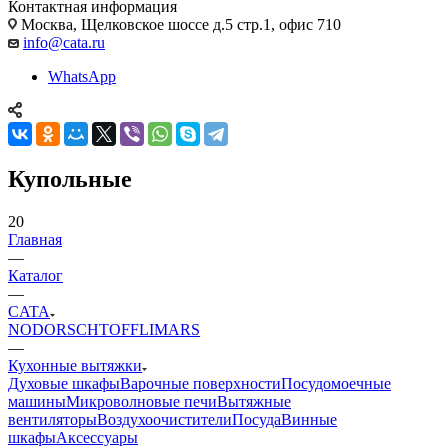
Контактная информация
Москва, Щелковское шоссе д.5 стр.1, офис 710
info@cata.ru
WhatsApp
Купольные
20
Главная
—
Каталог
—
CATA
NODOR
SCHTOFF
LIMARS
—
Кухонные вытяжки
Духовые шкафы
Варочные поверхности
Посудомоечные
машины
Микроволновые печи
Вытяжные
вентиляторы
Воздухоочистители
Посуда
Винные
шкафы
Аксессуары