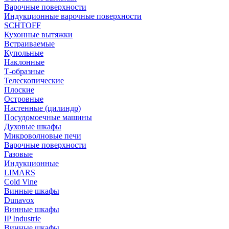
Варочные поверхности
Индукционные варочные поверхности
SCHTOFF
Кухонные вытяжки
Встраиваемые
Купольные
Наклонные
Т-образные
Телескопические
Плоские
Островные
Настенные (цилиндр)
Посудомоечные машины
Духовые шкафы
Микроволновые печи
Варочные поверхности
Газовые
Индукционные
LIMARS
Cold Vine
Винные шкафы
Dunavox
Винные шкафы
IP Industrie
Винные шкафы