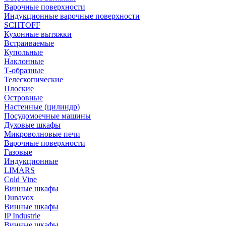
Варочные поверхности
Индукционные варочные поверхности
SCHTOFF
Кухонные вытяжки
Встраиваемые
Купольные
Наклонные
Т-образные
Телескопические
Плоские
Островные
Настенные (цилиндр)
Посудомоечные машины
Духовые шкафы
Микроволновые печи
Варочные поверхности
Газовые
Индукционные
LIMARS
Cold Vine
Винные шкафы
Dunavox
Винные шкафы
IP Industrie
Винные шкафы