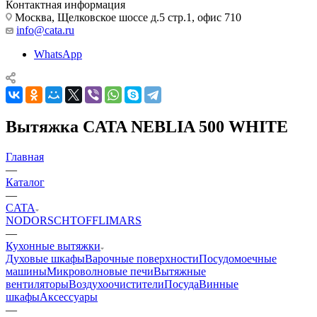
Контактная информация
Москва, Щелковское шоссе д.5 стр.1, офис 710
info@cata.ru
WhatsApp
Вытяжка CATA NEBLIA 500 WHITE
Главная
—
Каталог
—
CATA
NODOR
SCHTOFF
LIMARS
—
Кухонные вытяжки
Духовые шкафы
Варочные поверхности
Посудомоечные
машины
Микроволновые печи
Вытяжные
вентиляторы
Воздухоочистители
Посуда
Винные
шкафы
Аксессуары
—