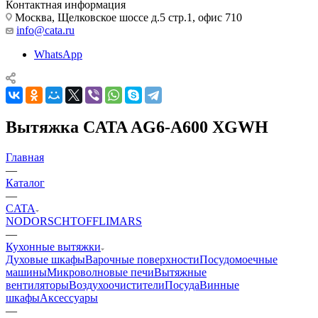
Контактная информация
Москва, Щелковское шоссе д.5 стр.1, офис 710
info@cata.ru
WhatsApp
Вытяжка CATA AG6-A600 XGWH
Главная
—
Каталог
—
CATA
NODOR
SCHTOFF
LIMARS
—
Кухонные вытяжки
Духовые шкафы
Варочные поверхности
Посудомоечные
машины
Микроволновые печи
Вытяжные
вентиляторы
Воздухоочистители
Посуда
Винные
шкафы
Аксессуары
—