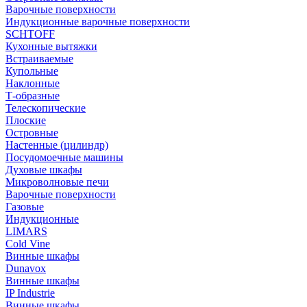
Варочные поверхности
Индукционные варочные поверхности
SCHTOFF
Кухонные вытяжки
Встраиваемые
Купольные
Наклонные
Т-образные
Телескопические
Плоские
Островные
Настенные (цилиндр)
Посудомоечные машины
Духовые шкафы
Микроволновые печи
Варочные поверхности
Газовые
Индукционные
LIMARS
Cold Vine
Винные шкафы
Dunavox
Винные шкафы
IP Industrie
Винные шкафы