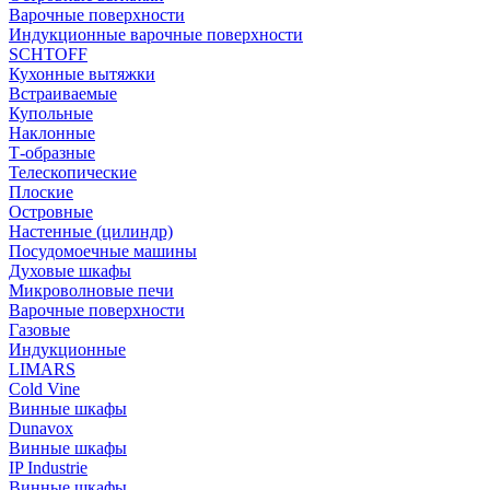
Варочные поверхности
Индукционные варочные поверхности
SCHTOFF
Кухонные вытяжки
Встраиваемые
Купольные
Наклонные
Т-образные
Телескопические
Плоские
Островные
Настенные (цилиндр)
Посудомоечные машины
Духовые шкафы
Микроволновые печи
Варочные поверхности
Газовые
Индукционные
LIMARS
Cold Vine
Винные шкафы
Dunavox
Винные шкафы
IP Industrie
Винные шкафы