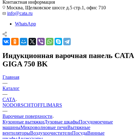
Контактная информация
Москва, Щелковское шоссе д.5 стр.1, офис 710
info@cata.ru
WhatsApp
Индукционная варочная панель CATA
GIGA 750 BK
Главная
—
Каталог
—
CATA
NODOR
SCHTOFF
LIMARS
—
Варочные поверхности
Кухонные вытяжки
Духовые шкафы
Посудомоечные
машины
Микроволновые печи
Вытяжные
вентиляторы
Воздухоочистители
Посуда
Винные
шкафы
Аксессуары