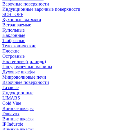
Варочные поверхности
Индукционные варочные поверхности
SCHTOFF
Кухонные вытяжки
Встраиваемые
Купольные
Наклонные
Т-образные
Телескопические
Плоские
Островные
Настенные (цилиндр)
Посудомоечные машины
Духовые шкафы
Микроволновые печи
Варочные поверхности
Газовые
Индукционные
LIMARS
Cold Vine
Винные шкафы
Dunavox
Винные шкафы
IP Industrie
Винные шкафы