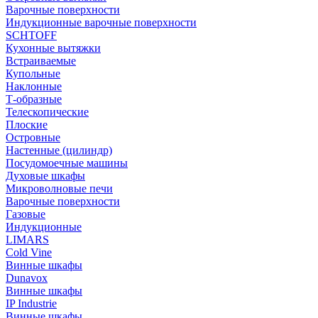
Варочные поверхности
Индукционные варочные поверхности
SCHTOFF
Кухонные вытяжки
Встраиваемые
Купольные
Наклонные
Т-образные
Телескопические
Плоские
Островные
Настенные (цилиндр)
Посудомоечные машины
Духовые шкафы
Микроволновые печи
Варочные поверхности
Газовые
Индукционные
LIMARS
Cold Vine
Винные шкафы
Dunavox
Винные шкафы
IP Industrie
Винные шкафы