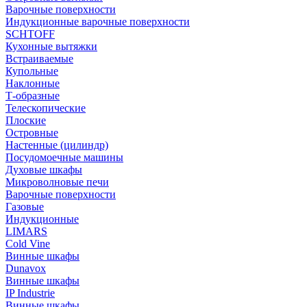
Варочные поверхности
Индукционные варочные поверхности
SCHTOFF
Кухонные вытяжки
Встраиваемые
Купольные
Наклонные
Т-образные
Телескопические
Плоские
Островные
Настенные (цилиндр)
Посудомоечные машины
Духовые шкафы
Микроволновые печи
Варочные поверхности
Газовые
Индукционные
LIMARS
Cold Vine
Винные шкафы
Dunavox
Винные шкафы
IP Industrie
Винные шкафы