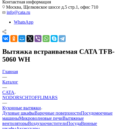
Контактная информация
Москва, Щелковское шоссе д.5 стр.1, офис 710
info@cata.ru
WhatsApp
Вытяжка встраиваемая CATA TFB-
5060 WH
Главная
—
Каталог
—
CATA
NODOR
SCHTOFF
LIMARS
—
Кухонные вытяжки
Духовые шкафы
Варочные поверхности
Посудомоечные
машины
Микроволновые печи
Вытяжные
вентиляторы
Воздухоочистители
Посуда
Винные
шкафы
Аксессуары