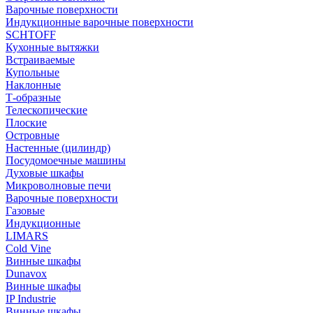
Варочные поверхности
Индукционные варочные поверхности
SCHTOFF
Кухонные вытяжки
Встраиваемые
Купольные
Наклонные
Т-образные
Телескопические
Плоские
Островные
Настенные (цилиндр)
Посудомоечные машины
Духовые шкафы
Микроволновые печи
Варочные поверхности
Газовые
Индукционные
LIMARS
Cold Vine
Винные шкафы
Dunavox
Винные шкафы
IP Industrie
Винные шкафы