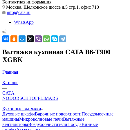
Контактная информация
Москва, Щелковское шоссе д.5 стр.1, офис 710
info@cata.ru
WhatsApp
Вытяжка кухонная CATA B6-T900
XGBK
Главная
—
Каталог
—
CATA
NODOR
SCHTOFF
LIMARS
—
Кухонные вытяжки
Духовые шкафы
Варочные поверхности
Посудомоечные
машины
Микроволновые печи
Вытяжные
вентиляторы
Воздухоочистители
Посуда
Винные
шкафы
Аксессуары