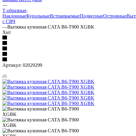
—
Т-образные
Наклонные
Купольные
Встраиваемые
Подвесные
Островные
Выт
с СВЧ
—
Вытяжка кухонная CATA B6-T900 XGBK
Хит
Артикул:
02029299