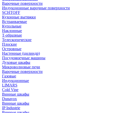
Варочные поверхности
Индукционные варочные поверхности
SCHTOFF
Кухонные вытяжки
Встраиваемые
Купольные
Наклонные
Т-образные
Телескопические
Плоские
Островные
Настенные (цилиндр)
Посудомоечные машины
Духовые шкафы
Микроволновые печи
Варочные поверхности
Газовые
Индукционные
LIMARS
Cold Vine
Винные шкафы
Dunavox
Винные шкафы
IP Industrie
Винные шкафы