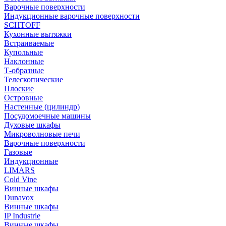
Варочные поверхности
Индукционные варочные поверхности
SCHTOFF
Кухонные вытяжки
Встраиваемые
Купольные
Наклонные
Т-образные
Телескопические
Плоские
Островные
Настенные (цилиндр)
Посудомоечные машины
Духовые шкафы
Микроволновые печи
Варочные поверхности
Газовые
Индукционные
LIMARS
Cold Vine
Винные шкафы
Dunavox
Винные шкафы
IP Industrie
Винные шкафы